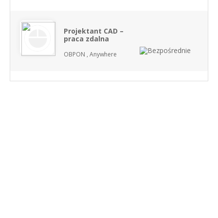
Projektant CAD –
praca zdalna
OBPON , Anywhere
NASZE SERWISY BRANŻOWE
PRACUJ W IT
PRACUJ W SPRZEDAŻY
PRACUJ W FINANSACH
PRACUJ W HR
PRACUJ W MEDIACH
PRACUJ W MARKETINGU